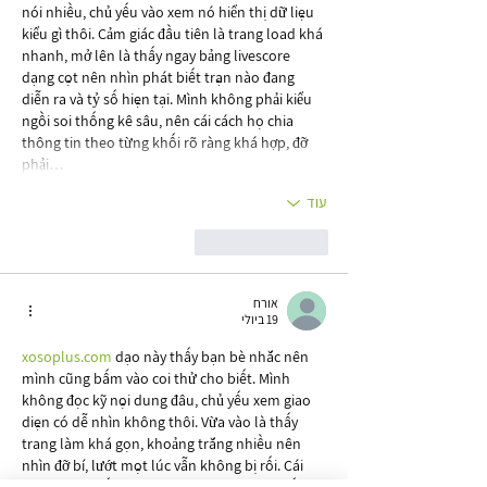
nói nhiều, chủ yếu vào xem nó hiển thị dữ liệu 
kiểu gì thôi. Cảm giác đầu tiên là trang load khá 
nhanh, mở lên là thấy ngay bảng livescore 
dạng cột nên nhìn phát biết trận nào đang 
diễn ra và tỷ số hiện tại. Mình không phải kiểu 
ngồi soi thống kê sâu, nên cái cách họ chia 
thông tin theo từng khối rõ ràng khá hợp, đỡ 
phải…
עוד
לייק
להשיב
אורח
19 ביולי
xosoplus.com
 dạo này thấy bạn bè nhắc nên 
mình cũng bấm vào coi thử cho biết. Mình 
không đọc kỹ nội dung đâu, chủ yếu xem giao 
diện có dễ nhìn không thôi. Vừa vào là thấy 
trang làm khá gọn, khoảng trắng nhiều nên 
nhìn đỡ bí, lướt một lúc vẫn không bị rối. Cái 
mình để ý nhất là menu đặt khá rõ ràng, bấm 