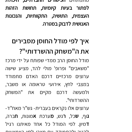
לפתור בעיות קיומיות, תחושת הזהות 
העצמית, התושיה, התקוותיות, והנכונות 
האנושית לדבוק במטרה
. 
איך לפי מודל החוסן מסבירים 
את ה"משחק ההשרדותי"?
מודל החוסן הרב ממדי שפותח על ידי מרכז 
"משאבים" ופרופ' מולי להד, מציע שישה 
ערוצים מרכזיים דרכם האדם מתמודד 
במצבי לחץ, אירועי טראומה או משבר, 
ולמעשה דרכם מקיים את "המשחק 
ההשרדותי". 
ערוצים אלו נקראים בעברית- גש"ר מאח"ד- 
ג
וף, 
ש
כל, 
ר
גש, 
מ
ערכת 
א
מונות, 
ח
ברה, 
ד
מיון. לפי המודל כל אחד מאיתנו רגיל 
להגיב ולהתמודד עם מצבי לחץ באמצעות 