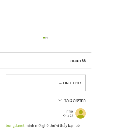
88 תגובות
כתיבת תגובה...
למה תקשורת בזוגיות ועם עצמי
היא המפתח לשיפור מערכות
יחסים? טיפול לשינוי דפוסי
החדשות ביותר
תקשורת
אורח
22 ביולי
bongdanet
 mình mới ghé thử vì thấy bạn bè 