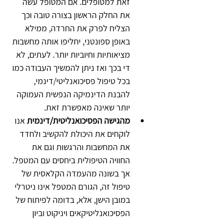
זאת למטופלים. אם המטופל עשה 
את החלק הראשון בצורה טובה וכך 
הצליח לפרק את החרדה, ממילא 
באופן ספונטני, יחליפו אותה מחשבות 
מציאותיות וחיוביות יותר. לעתים, לא 
די בכך ואז ניתן להמשיך העבודה כמו 
בכל טיפול פסיכואנליטי/דינמי, 
להבנת הדינמיקה הנפשית העמוקה 
יותר שאינה מאפשרת זאת.
מהגישה הפסיכואנליטית/דינמית
 אנו 
לוקחים את היכולת להקשיב ולחדד 
את המחשבות והרגשות וגם את 
החוויה הטיפולית ביחסים עם המטפל. 
אך בשונה מהעמדה הקלאסית של 
טיפול זה, הגורם המטפל אינו ניטרלי 
במובן הישן, אלא, בדומה לפיתוח של 
הפסיכואנליטיקאים ויניקוט וביון 