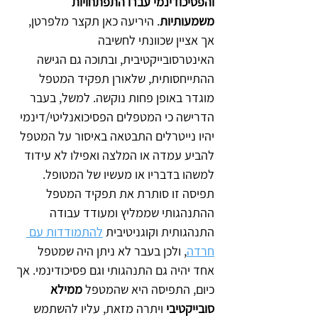
והפסיכודינמי עברו התפתחויות 
משמעותיות
. היריעה כאן תקצר מלפרטן, 
אך אציין שכוונתי לחשיבה 
האינטרסובייקטיבית, ובתוכה גם הגישה 
ההתייחסותית, שלאורן תפקיד המטפל 
מוגדר באופן פחות נוקשה. למשל, בעבר 
הדרישה כי המטפלים הפסיכואנליטי/דינמי 
יהיו נייטרלים התבטאה באיסור על המטפל 
להביע עמדה או המלצה ואפילו לא עידוד 
למשהו בדבריו או מעשיו של המטופל.
תפיסה זו סותרת את תפקיד המטפל 
ההתנהגותי שממליץ ומעודד עבודה 
התנהגותית וקוגניטיבית 
להתמודדות עם 
חרדה
,
 ולכן בעבר לא ניתן היה שמטפל 
אחד יהיה גם התנהגותי וגם פסיכודינמי. אך 
כיום, התפיסה היא שהמטפל 
ממילא 
סובייקטיבי 
ויתרה מזאת, עליו להשתמש 