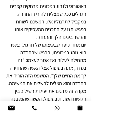
באוטובוס ולנהוג במכונית מרחקים קצרים 
הגדלים ככל שמצליח להוריד החרדה. 
במקביל לתרגוליו אלו, המשכנו לשוחח 
בפגישותנו על התכנים המעסיקים אותו 
והקשר בינינו הלך והתחזק.
יום אחד סיפר שבעיצומו של תרגול, כאשר 
הוא נוהג במכוניתו, הרגיש שהחרדה 
מתחילה לעלות ואז אמר לעצמו: "זה 
בסדר, אתה בטיפול אצל האשה שהחזירה 
לך את החיים שלך". המשפט הזה הוריד את 
החרדה והוא הצליח להשלים את המשימה.
מקרה זה מדגים את יעילות השילוב בין 
הגישות השונות בטיפול. הקשר שהוא בנה 
עמי התחזק בשיחותנו על הדברים האישיים 
שיכול היה לחשוף. קשר זה איפשר למטופל 
להשלים את התכנית ההתנהגותית. ואילו 