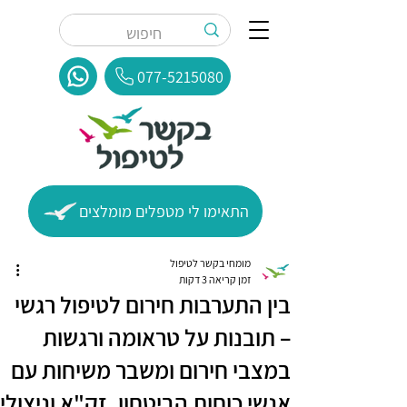
077-5215080
התאימו לי מטפלים מומלצים
מומחי בקשר לטיפול
זמן קריאה 3 דקות
בין התערבות חירום לטיפול רגשי
– תובנות על טראומה ורגשות
במצבי חירום ומשבר משיחות עם
אנשי כוחות הביטחון, זק"א וניצולי