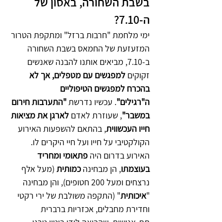
בשבת השחורה, באסון של 
ה-7.10?
ימי מלחמת "חרבות ברזל" ומתקפת הטרור 
המזעזעת של החמאס בשבת השחורה 
ב-7.10, מביאים אותנו להבנה שאנשים 
זקוקים 
למפגשים עם מטפלים, אך לא 
בהכרח למפגשים הטיפוליים 
ה"רגילים"
. עכשיו נדרשת 
"התערבות חירום 
במשבר"
, שעוזרת לאדם 
לארגן את מציאות 
חייו העכשווית
, בהתאם להשפעות האירוע 
הקולקטיבי על חייו ועל חיי היקרים לו.
האירוע בדרום היה 
פתאומי ומחריד 
בעוצמתו
, הן מבחינה 
כמותית 
(מעל אלף 
נרצחים ומעל 200 חטופים), והן מבחינה 
"
איכותית
" (התקפה משולבת של ירי רקטי 
וחדירת מחבלים, אכזריות ברברית 