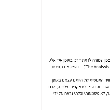
פן שמורה לו את דרכו באופן אידיאלי.
בשנת 1971 פרסם קוהוט את ספרו המשמעותי הראשון, "The Analysis of the Self", ובו הציג את תפיסתו 
יה האנושית של היותנו עצמנו באופן 
כאשר חסרה אינטראקציה מיטיבה, אדם 
, לא משמעותי ובלתי נראה על ידי 