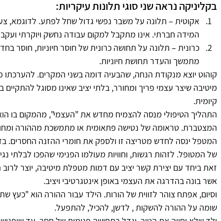
בקליניקה נראה שני סוגי תלונות עיקריות:
אקוטית – תלונה על משבר נפשי גדול שחל לפתע. לדוגמא, צעיר
המידה חברתי. אינו מתקבל למקום עבודה נחשק ויוקרתי ועקב
כרונית – תלונה על תחושה כרונית של חוסר חיוניות, חוסר בחדוות 
מתמשך והעדר תחושת חיוניות.
קוהוט יוצא מנקודת הנחה, שהבעיה דומה בשני המקרים. להערכתו מ
מיטיבה שיצר עצמי פריך ומחורר, בלתי יציב שאינו מסוגל להתקיי
קיומית.
התהליך הטיפולי מנסה להצמיח מחדש את "העצמי", מהמקום בו הוא
המצטברת. טראומה של נטישה פתאומית או מתמשכת מההורה ומחומ
המטפל ינסה לחדש מטריצה זו ולספק את חומרי ההזנה החסרים. בדרך
של המטופל. לזהות רגשות, וחוויות מעולמו הפנימי שהפכו לבלתי נגיש
זאת ביחד עם יצירת קשר יציב עם דמות מטפלת מיטיבה, יוצר לרוב ת
אשר בונה בהדרגה את העצמי באופן אינטגרטיבי ויציב.
וסיום, אפתח צוהר לזווית של הורות. הילד עבור ההורה הוא "כעץ שת
שומה על ההורה להשקות , לדשן, להכיל, להתפעל.
ילד שלא יחווה את הטוב, יגדל בתחושה פנימית של חסר. עד שיפגוש 