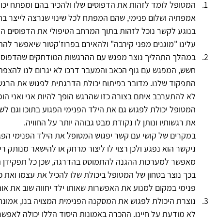
המטופל לומד לזהות את הדפוסים שלו ולהכיר בהם ומפתח יכו
אמפתיה ושלום פנימי, שהם המפתח לכל שינוי שנרצה לייצר בת
בנוגע לקשר נוכל לזהות בתוך המרחב הטיפולי את הדפוסים המ
עלינו "מוגנים מפני קירבה" ולהאירם בפרוז'קטור שיאפשר להתב
במהלך התהליך נוצר מפגש עם ההרגשות המודחקים שהדפוס נו
חשש, המפגש עם גוף הכאב והמעבר דרכו לא יגרום לנו להצפה ב
התפקוד שלנו. מדובר בפיתוח יכולת הדרגתית לפגוש את הרגשו
לא להתערבב איתם בצורה כזו שהרגש הופך להיות אני ואני הו
המטופל יכולת לפגוש גם את הילד הפנימי הפגוע בתוכו וגם לש
את רגשותיו ונותן לו נקודת מבט גבוהה יותר על החוויה.
במקרים של קושי עם קשר יפגוש המטופל את הילד הפנימי הפגו
ניקשר הוא נפגע ולכן רצוי לו ליצור מרחק או להישאר מנותק רי
מאפשר למערכות ההגנה להתמוסס בהדרגה, שכן כל תפקידן הו
בכך נוצר בטחון של המטופל ביכולת שלו להכיל את עצמו ואת כ
פנימי במקום למנוע את האפשרות שאותו ילד יחווה שוב את אות
נוצרת היכולת לפגוש את המסקנה הפנימית המצויה בנו, אמונת
לא מודעת על חיינו. ההכרה באמונות היסוד הללו יכולה לאפשר