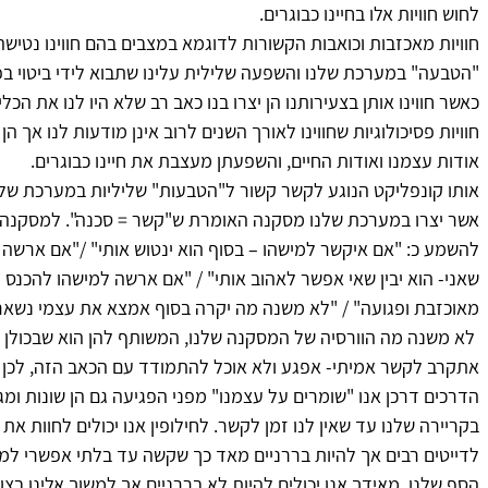
לחוש חוויות אלו בחיינו כבוגרים.
חוויות מאכזבות וכואבות הקשורות לדוגמא במצבים בהם חווינו נטישה,
"הטבעה" במערכת שלנו והשפעה שלילית עלינו שתבוא לידי ביטוי בפחד
כאשר חווינו אותן בצעירותנו הן יצרו בנו כאב רב שלא היו לנו את הכ
חוויות פסיכולוגיות שחווינו לאורך השנים לרוב אינן מודעות לנו אך הן
אודות עצמנו ואודות החיים, והשפעתן מעצבת את חיינו כבוגרים.
אותו קונפליקט הנוגע לקשר קשור ל"הטבעות" שליליות במערכת שלנו 
אשר יצרו במערכת שלנו מסקנה האומרת ש"קשר = סכנה". למסקנה הזו 
להשמע כ: "אם איקשר למישהו – בסוף הוא ינטוש אותי" /"אם ארשה ל
שאני- הוא יבין שאי אפשר לאהוב אותי" / "אם ארשה למישהו להכנס 
מאוכזבת ופגועה" / "לא משנה מה יקרה בסוף אמצא את עצמי נשאר 
 לא משנה מה הוורסיה של המסקנה שלנו, המשותף להן הוא שבכולן 
אתקרב לקשר אמיתי- אפגע ולא אוכל להתמודד עם הכאב הזה, לכן על
הדרכים דרכן אנו "שומרים על עצמנו" מפני הפגיעה גם הן שונות ומגוו
בקריירה שלנו עד שאין לנו זמן לקשר. לחילופין אנו יכולים לחוות את
לדייטים רבים אך להיות בררניים מאד כך שקשה עד בלתי אפשרי למצ
הסף שלנו. מאידך אנו יכולים להיות לא בררניים אך למשוך אלינו ב