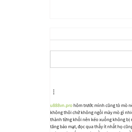
ורת בזוגיות ועם עצמי היא המפתח
מערכות יחסים? טיפול לשינוי דפוסי
u888vn.pro
 hôm trước mình cũng tò mò nê
không thôi chứ không ngồi mày mò gì nhiều
thành từng khối nên kéo xuống không bị r
tăng bảo mật, đọc qua thấy ít nhất họ cũn