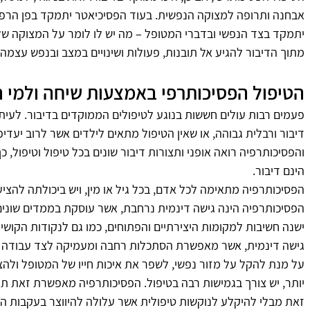
אבחנה ותרופה למצוקה הנפשית. בעוד הפסיכיאטר יתמקד בפן הרפו
יתמקד בצד הנפשי ובדברי המטופל – מה יש לו לומר על המצוקה שלו, 
מתוך הדיבור להגיע אל תובנות, פעולות ושינויים במצב ובנפש עצמה.
הטיפול הפסיכותרפי באמצעות שיחה ולמי 
פעמים רבות עולים חששות בנוגע לטיפולים הממוקדים בדיבור. לעיתי
דיבור ורבלית גבוהה, או שאין הטיפול מתאים לילדים אשר לרוב יעדיפו
והפסיכותרפיה רואה אופני ותצורות דיבור שונים בכל טיפול וטיפול, כ
הינם דיבור.
הפסיכותרפיה מתאימה לכל אדם, בכל גיל או מין, ויש ביכולתה להציע
הפסיכותרפיה הינה גישה דינמית נרחבת, אשר עוסקת בממדים שונים
ישנה חשיבות למקומות היצירתיים והפתוחים, כמו גם לנקודות הקושי 
גישה דינמית, אשר מאפשרת הסתכלות רחבה ומעמיקה לצד עבודה פ
על מנת להקל על מזור נפשי, לשפר את איכות חייו של המטופל ולהצי
יותר, יש צורך בגמישות רבה בטיפול. הפסיכותרפיה מאפשרת זאת תוך 
זאת מבלי להיקלע לנוקשות טיפולית אשר עלולה להיווצר בעקבות ה