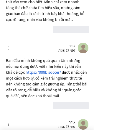
thử vào xem cho biết. Mình chỉ xem nhanh 
tổng thể chứ chưa tìm hiểu sâu, nhưng cảm 
giác ban đầu là cách trình bày khá thoáng, bố 
cục rõ ràng, nhìn vào không bị rối mắt.
לייק
להשיב
אורח
לפני 17 שעות
Ban đầu mình không quá quan tâm nhưng 
nếu nội dung được viết như kiểu này thì vẫn 
khá dễ đọc 
https://888b.soccer/
 được nhắc đến 
một cách hợp lý, có kèm trải nghiệm thực tế 
nên không tạo cảm giác gượng ép. Tổng thể bài 
viết rõ ràng, dễ hiểu và không bị “quảng cáo 
quá đà”, nên đọc khá thoải mái.
לייק
להשיב
אורח
לפני 17 שעות