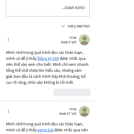
כתיבת תגובה...
למה תקשורת בזוגיות ועם עצמי
היא המפתח לשיפור מערכות
יחסים? טיפול לשינוי דפוסי
החדשות ביותר
תקשורת
אורח
לפני 5 שעות
Mình nhớ trong quá trình đọc các thảo luận, 
mình có để ý thấy 
Đăng ký XX8
 được nhắc qua 
nên thử vào xem cho biết. Mình chỉ xem nhanh 
tổng thể chứ chưa tìm hiểu sâu, nhưng cảm 
giác ban đầu là cách trình bày khá thoáng, bố 
cục rõ ràng, nhìn vào không bị rối mắt.
לייק
להשיב
אורח
לפני 17 שעות
Mình nhớ trong quá trình đọc các thảo luận, 
mình có để ý thấy 
game bài
 được nhắc qua nên 