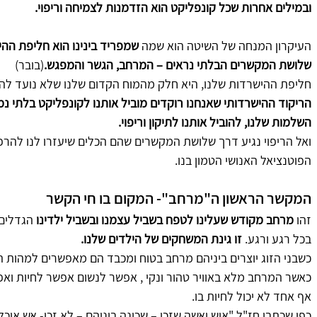
ובמילים אחרות שכל קונפליקט הוא הזדמנות לצמיחה וריפוי.
העיקרון המנחה של השיטה הוא שמה 
שמפריד בינינו הוא חליפת הה
שלושת המקשרים הבלתי נראים – המרחב, הגשר והמפגש.
(בובר)
חליפת ההישרדות שלנו, היא חלק מהמוח הקדום שלנו שלא נועד להי
הריקוד ההישרדותי שאנחנו רוקדים מוביל אותנו לקונפליקט בלתי נמ
השלמות שלנו, להוביל אותנו לתיקון וריפוי.
ואל הריפוי נגיע דרך שלושת המקשרים שהם הכלים שיעזרו לנו להר
הפוטנציאל האנושי הטמון בנו.
המקשר הראשון ה"מרחב"- המקום בו חי הקשר 
זהו 
מרחב מקודש שעלינו לטפח בשביל עצמנו ובשביל ילדינו
 הגדלים 
בכל רגע ורגע. 
זו גינת המשחקים של הילדים שלנו.
כשבני הזוג יוצרים ביניהם מרחב בטוח ומכבד הם מאפשרים למהות הא
כאשר המרחב מלא באוויר טהור ונקי , אפשר לנשום אפשר לחיות ואפ
אף אחד לא יכול לחיות בו.
כפי שכתבו חז"ל "איש ואשה שזכו – שכינה ביניהם – לא זכו- אש אוכ