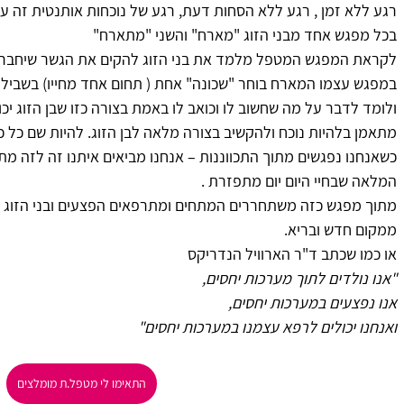
רגע ללא זמן , רגע ללא הסחות דעת, רגע של נוכחות אותנטית זה ע
בכל מפגש אחד מבני הזוג "מארח" והשני "מתארח"
לקראת המפגש המטפל מלמד את בני הזוג להקים את הגשר שיחבר בינ
במפגש עצמו המארח בוחר "שכונה" אחת ( תחום אחד מחייו) בשביליה ה
ולומד לדבר על מה שחשוב לו וכואב לו באמת בצורה כזו שבן הזוג יכו
מתאמן בלהיות נוכח ולהקשיב בצורה מלאה לבן הזוג. להיות שם כל כו
כשאנחנו נפגשים מתוך התכווננות – אנחנו מביאים איתנו זה לזה מתנ
המלאה שבחיי היום יום מתפזרת .
מתוך מפגש כזה משתחררים המתחים ומתרפאים הפצעים ובני הזוג צ
ממקום חדש ובריא.
או כמו שכתב ד"ר הארוויל הנדריקס
"אנו נולדים לתוך מערכות יחסים,
אנו נפצעים במערכות יחסים,
ואנחנו יכולים לרפא עצמנו במערכות יחסים"
התאימו לי מטפל.ת מומלצים