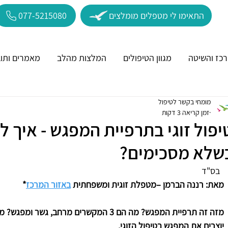
התאימו לי מטפלים מומלצים
077-5215080
כז והשיטה
מגוון הטיפולים
המלצות מהלב
מאמרים ותוב
מומחי בקשר לטיפול
זמן קריאה 3 דקות
יפול זוגי בתרפיית המפגש - איך ל
שלא מסכימים?
  בס"ד
מאת: רננה הברמן –מטפלת זוגית ומשפחתית 
באזור המרכז
*
מזה זה תרפיית המפגש? מה הם 3 המקשרים מרחב,
יוצרים את המפגש בטיפול הזוגי.