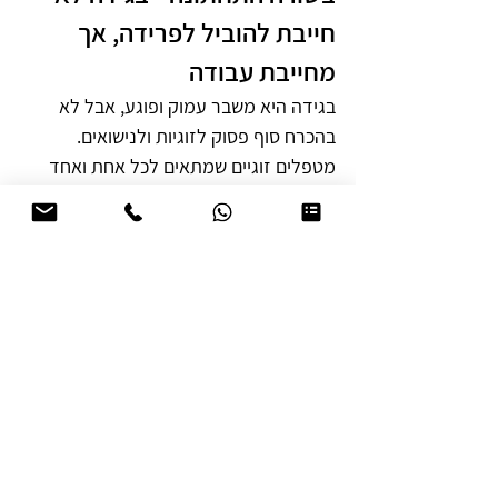
חייבת להוביל לפרידה, אך 
מחייבת עבודה
בגידה היא משבר עמוק ופוגע, אבל לא 
בהכרח סוף פסוק לזוגיות ולנישואים. 
מטפלים זוגיים שמתאים לכל אחת ואחד 
מבני הזוג יאפשרו לכם לדבר ולשתף בכנות 
בכל הנושאים הכי קשים וכואבים. תהליך 
טיפול הזוגי משמעותי יכול בסופו של דבר 
ליצור 
הזדמנות לקרבה, לאינטימיות 
ולהנאה במערכת היחסים.
התאימו לי מטפלים מומלצים
>> 
דברו איתנו
 או התקשרו 
077-5215080
ונתאים את המטפלים הזוגיים שהכי 