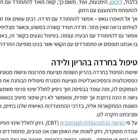
בלבול, 
דיכאון
, הימנעות, ועוד. משום כך, קשה מאוד להתמודד עם חר
להתפתח ולהתעצם עם הזמן. 
אך אל תאמרו נואש – אפשר להתמודד עם חרדה. רבים עושים את זה 
לעיתים נראה שאין מזור. חרדה תמיד קשורה במשהו, וכאשר מצליחים
אפשר גם להתמודד עם הבעיה עצמה. בטיפול נוגעים בקשר זה, באופני
בו אנחנו תופסים או מתמודדים עם הקושי אשר בגינו מופיעה החרדה.
טיפול בחרדה בהריון ולידה
שיטות הטיפול בחרדה בהריון השונות מציעות פתרונות וגישות מגוונ
הפסיכולוגית והפסיכואנליטית מציעות מסגרת טיפולית הבוחנת את 
העמוקים לה, ומה עומד בבסיסה תוך ניסיון לחולל שינוי פנימי משמעו
גישה זו הינה נרחבת אך יסודית, ומאפשר לא רק שיפור מיטיב בנוש
השונות המתקשרות אליה, בדרכי ההתמודדות האישית שלנו בחיים, וכי
וסביבתנו היקרה לנו.
על פי 
הגישה ההתנהגותית-קוגניטיבית
 (CBT), ניתן לחולל שינוי
עבודה ממוקדת, ניתן לשנות את האופן שבו אנו מגיבים, מתמודדים ו
הוא רגשי או תפיסתי – מופיע. הגישה הדינמית, מציעה את הצד השנ