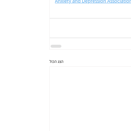
Anxiety and Depression Associatio
הצג הכול