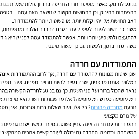
בנוגע לתינוק. כאשר מופיעה חרדה חריפה בהריון עולות שאלות בנוג
התפתחות התינוק, וכן התחושות הקשות שנושאת האם עמה – בגופה ו
האב תחושות אלו יהיו קלות יותר, או פשוטות יותר להתמודדות. 
משום כך חשוב לפנות לטיפול עוד בטרם החרדה הולכת ומתפתחת, ו
להתעצם ולהשפיע יותר ויותר. אפשר להתמודד עמה לפני שהיא גודל
משהו מזה בזמן, ולעשות עם כך משהו מיטבי. 
התמודדות עם חרדה 
ישנן שיטות מגוונות להתמודד עם חרדה, אך לרוב ההתמודדות אינה 
המלווים אותנו מבפנים, ישנה נטייה להיות חבויים מפנינו. איננו תמיד
נראה שהכול ברור ועל פני השטח. כך גם בנוגע לחרדה הקשורה בהרי
היא מופיעה כמו שהיא מופיעה? אלו מחשבות ותחושות היא מייצרת א
נובעת 
מחרדה מהורות
? כל אלו, ועוד שאלות רבות וסבוכות, אינן מ
של גורם מקצועי.
התמודדות עם חרדה אינה עניין פשוט. במיוחד כאשר ישנם גורמים נוס
המשפחה, וכדומה. החרדה גם יכולה לעורר קשיים אחרים המתקשרים א