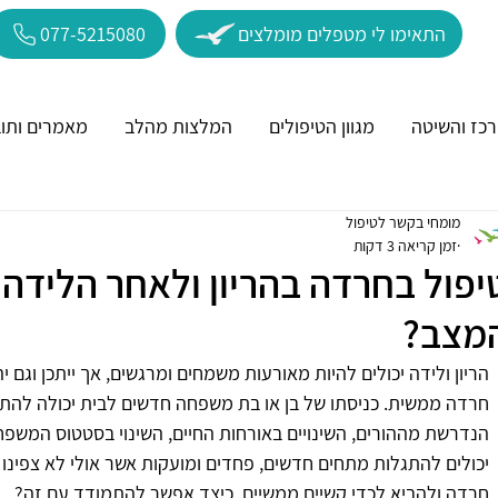
התאימו לי מטפלים מומלצים
077-5215080
כז והשיטה
מגוון הטיפולים
המלצות מהלב
מאמרים ותוב
מומחי בקשר לטיפול
זמן קריאה 3 דקות
יפול בחרדה בהריון ולאחר הלידה
מצב?
הריון ולידה יכולים להיות מאורעות משמחים ומרגשים, אך ייתכן וגם 
חרדה ממשית. כניסתו של בן או בת משפחה חדשים לבית יכולה להתלו
הנדרשת מההורים, השינויים באורחות החיים, השינוי בסטטוס המשפחת
יכולים להתגלות מתחים חדשים, פחדים ומועקות אשר אולי לא צפינו א
חרדה ולהביא לכדי קשיים ממשיים. כיצד אפשר להתמודד עם זה?