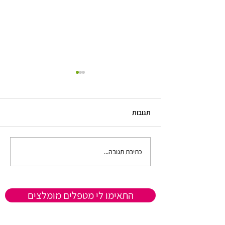
תגובות
כתיבת תגובה...
למה תקשורת בזוגיות ועם עצמי
היא המפתח לשיפור מערכות
יחסים? טיפול לשינוי דפוסי
תקשורת
התאימו לי מטפלים מומלצים