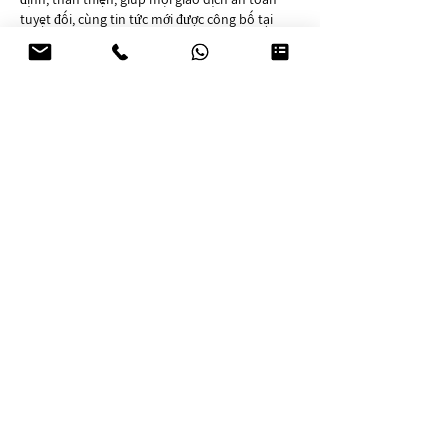
tuyệt đối, cùng tin tức mới được công bố tại 
https://luck8net.com/
.
לייק
להשיב
אורח
31 באוק׳ 2025
Nhà cái Go8 mang đến sân chơi giải trí hiện đại 
với kho trò chơi đa dạng, tốc độ xử lý nhanh và 
dịch vụ chuyên nghiệp. Tham gia go8 onl, hội 
viên được bảo vệ dữ liệu tối đa, nạp rút tiện lợi 
và nhận thưởng giá trị từ 
go8.com
, tận hưởng 
khuyến mãi liên tục.
לייק
להשיב
התאימו לי מטפלים מומלצים