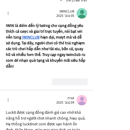
IWINCLUB
05 בנוב׳ 2025
IWIN là điểm đến lý tưởng cho cộng đồng yêu 
thích cá cược và giải trí trực tuyến, nổi bật với 
nền tảng 
IWINCLUB
 hiện đại, mượt mà và dễ 
sử dụng. Tại đây, người chơi có thể trải nghiệm 
các trò chơi hấp dẫn như tài xỉu, bắn cá, quay 
hũ và nhiều hơn thế. Truy cập ngay iwinclub ru 
com để nhận quà tặng và khuyến mãi siêu hấp 
dẫn!
לייק
להשיב
אורח
04 בנוב׳ 2025
Luck8 được cộng đồng đánh giá cao nhờ khả 
năng hỗ trợ người chơi nhanh chóng, hiệu quả. 
Hệ thống luck8net com được vận hành ổn 
định, thân thiện, giúp mọi giao dịch an toàn 