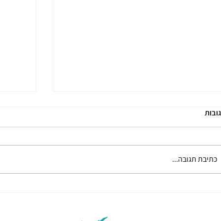
ובות
כתיבת תגובה...
מה זה דרמה תרפיה ואיך הטיפול עוזר לילדים
למה תקש
ולמבוגרים?
לשיפור 