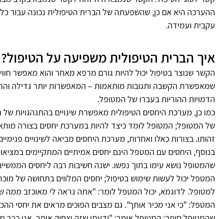
ההערכה היא אם כן, שהשפעתה של הברית הטיפולית נכונה עבור כל הג
עקבית ועמידה.
איך הברית הטיפולית משפיעה על הטיפול?
הקשר שנוצר בטיפול יכול להיות גורם מרפא מאחר והוא מאפשר חוו
שמאפשרת הקשבה ותגובות מותאמות – המאפשרות יותר גדילה והתפ
הדמויות ההוריות בעברו של המטופל.
כמו כן, מערכת היחסים הטיפולית מאפשרת שינויים בהתנהגויות של ה
של המטופל; המטופל לומד כיצד להיות במערכת יחסים בצורה מותאמ
זהותו. בצורות כאלו ואחרות, מערכת היחסים מביאה לשינויים פנימיים,
בנוסף, היחסים עם המטפל הינם יחסים אמיתיים המתקיימים במציאות
שהמטופל נושא עימו בתוך נפשו. ישנה חשיבות רבה ליחסים הממשיים
המטפל יכול לעשות שימוש בטיפול; יחסים המלווים בתחושה של מוכר
למטופל. לדוגמא, יכול המטפל לומר: "אתה נראה לי מאוכזב ממה שקר
המטפל: "כי אני מכיר אותך". גם מצבים הפוכים מראים את יחסי הה
שהמטופל סיפר; המטופל אומר: "ידעתי שזה יצחיק אותך. אני כבר מכ