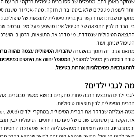
שנחקר באופן רחב. מטפלים שביססו ברית טיפולית חזקה יותר עם המט
מחקרים שבחנו את הקשר בין ברית טיפולית לתוצאות של טיפולים. נ
בין הברית לבין התוצאה של הטיפול אינו מושפע מעל מיני גורמים שני
התוצאה הטיפולית שנמדדת, מי מדרג את התוצאות, הזמן בו הוערכה 
הטיפול שניתן, ועוד.
מתאם עקבי זה תומך בהשערה 
שהברית הטיפולית עצמה מהווה גורם 
טובה בוססה בין מטפל למטופל, 
המטופל יחווה את היחסים כמיטיבים 
להתערבויות פסיכולוגיות אחרות בטיפול
.   
מה לגבי ילדים?
לגבי ילדים התבצעו הרבה פחות מחקרים בנושא מאשר מבוגרים, אולם
הברית הטיפולית לבין תוצאות טיפוליות.
את הקשר בין משתנים שונים של מערכת היחסים הטיפולית לבין תוצאו
ובמתבגרים. גם פה תוצאות המטה-אנליזה הראו שמערכת היחסית הט
קשר לסוגי הטיפול. הקשר שנמצא היה זהה לקשר שנמצא בקרב מבוג