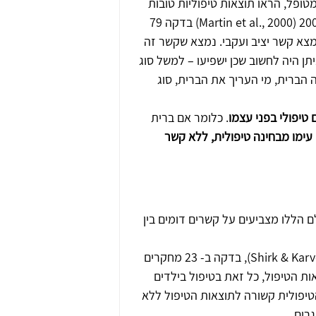
ופל, הראו תוצאות טיפוליות טובות 
יותר לעומת מטפלים שלא ביססו ברית חזקה. מטה-אנליזה משנת 2000 (Martin et al., 2000) בדקה 79 
מצא קשר יציב ועקבי. נמצא שקשר זה 
תן היה לחשוב שכן ישפיעו – למשל סוג 
הברית, מי העריך את הברית, סוג 
טיפולי בפני עצמו
. כלומר אם ברית 
עימו מבחינה טיפולית, ללא קשר 
 הללו מצביעים על קשרים דומים בין 
מטה-אנליזה שבדקה את הברית הטיפולית במחקרי ילדים (Shirk & Karver, 2003), בדקה ב- 23 מחקרים 
ת הטיפול, כל זאת בטיפול בילדים 
יפולית קשורה לתוצאות הטיפול ללא 
רים.