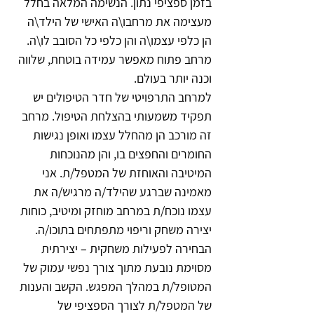
בזמן ספציפי נתון. הנשימה המלאה בחלל 
מעצימה את מרחבו\ה האישי של הילד\ה 
הן כלפי עצמו\ה והן כלפי כל הסובב לו\ה. 
מרחב פתוח מאפשר עמידה בוטחת, שלווה 
וכנה יותר בעולם.
למרחב התרפויטי של חדר הטיפולים יש 
תפקיד משמעותי בהצלחת הטיפול. מרחב 
זה מורכב הן מהחלל עצמו ואופן נגישות 
החומרים והחפצים בו, והן מהנוכחות 
המיטיבה והאוחזת של המטפל/ת. אני 
מאמינה שברגע שהילד/ה מרגיש/ה את 
עצמו נוכח/ת במרחב מוחזק ומיטיב, כוחות 
יצירה משחק וריפוי מתפתחים בתוכו/ה.
הבחירה לפעילות משחקית – יצירתית 
מסוימת נובעת מתוך צורך נפשי עמוק של 
המטופל/ת במהלך המפגש. הקשב והענות 
של המטפל/ת לצורך הספציפי של 