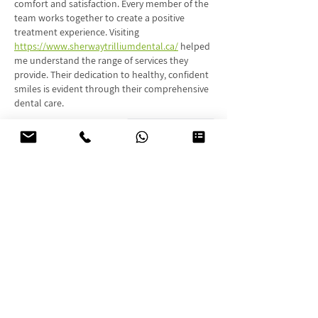
comfort and satisfaction. Every member of the 
team works together to create a positive 
treatment experience. Visiting 
https://www.sherwaytrilliumdental.ca/
 helped 
me understand the range of services they 
provide. Their dedication to healthy, confident 
smiles is evident through their comprehensive 
dental care.
לייק
להשיב
אורח
03 ביולי
Luck8
 mình vừa ghé thử vài phút lúc rảnh, kiểu 
vào xem giao diện thế nào thôi chứ chưa tìm 
hiểu sâu. Cảm giác đầu tiên là trang làm khá 
sạch sẽ, nhìn không bị rối, mấy mục được chia 
theo từng khối nên lướt trên điện thoại cũng 
dễ theo dõi. Mình cũng hay để ý mấy thứ cơ bản 
về an toàn trước, thấy trên thanh trình duyệt 
có biểu tượng ổ khóa SSL nên đỡ lo hơn…