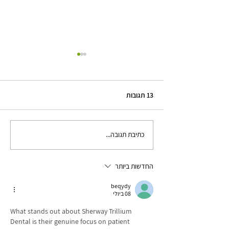
13 תגובות
כתיבת תגובה...
שחיקה בזוגיות - זה יכול להיות
מסוכן - 6 כלים שעוזרים
החדשות ביותר
beqydy
08 ביולי
What stands out about Sherway Trillium 
Dental is their genuine focus on patient 