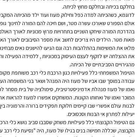
בחלקם בכיתה ובחלקם מחוץ לכיתה.
לדוגמא, כשהכיתה למדה כפל וחילוק מעוז ועוד ילד מהכיתה המקביל
אולם הספורט שאורכו עשרה מטר, ושם חיכה להם המורה לחינוך גופני 
מאות מטר. הילדים היו צריכים לחשב את מספר הסיבובים לאורך האול
מלאו את המשימות בהתלהבות רבה וגם הגיעו להישגים נאים מבחינת 
את ההצלחה יש לזקוף לעצם העיסוק במכוניות , ללמידה הפעילה ו
מהגירויים הסביבתיים של הכיתה.
הטיפול המשפחתי כלל פעילויות כגון הרכבת כלי רכב משותפת מקופס
עבודה במוסך שבו אביו של מעוז היה המנהל ושאר בני המשפחה העובד
ואמו של מעוז מנהלת אדמיניסטרטיבית, סימולציה של בית מסחר למכו
המוכר ואמו של ואחותו הקונות. המשחקים אפשרו למעוז להראות את כוח
לבנות עולם אפשרי שבו קיימים חלוקת תפקידים ברורה והרמוניה בין
יעילות לפתרון אי הבנות וסכסוכים.
גם הטיפול הקבוצתי כלל פעילויות משחק שסבבו סביב נושא כלי הר
הקבוצה, שכללה חמישה בנים בגילו של מעוז, היה "נסיעת כלי רכב על 