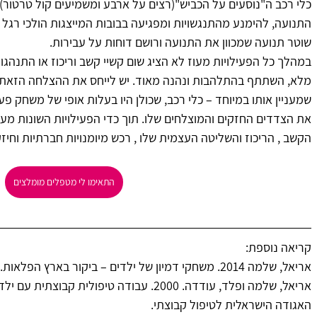
כלי רכב ה"נוסעים על הכביש"(רצים על ארבע ומשמיעים קול טרטור) 
התנועה, להימנע מהתנגשויות ומפגיעה בבובות המייצגות הולכי רגל 
שוטר תנועה שמכוון את התנועה ורושם דוחות על עבירות.
במהלך כל הפעילויות מעוז לא הציג שום קשיי קשב וריכוז או התנהגו
מלא, השתתף בהתלהבות ונהנה מאוד. יש לייחס את ההצלחה הזאת ל
שמעניין אותו במיוחד – כלי רכב, שכולן היו בעלות אופי של משחק פעי
את הצדדים החזקים והמוצלחים שלו. תוך כדי הפעילויות השונות מע
הקשב , הריכוז והשליטה העצמית שלו , רכש מיומנויות חברתיות וחיזק
התאימו לי מטפלים מומלצים
קריאה נוספת:
אריאל, שלמה 2014. משחקי דמיון של ילדים – ביקור בארץ הפלאות. קרית ביאליק: הוצאת אח.
אריאל, שלמה ופלד, עודדה. 2000. עבודה טיפולית
האגודה הישראלית לטיפול קבוצתי.