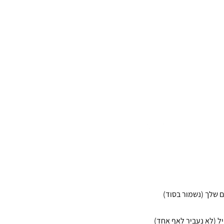
וצרות שאסור לפספס, איך עושים את
אנחנו זמינים גם כאן
bekesher.letipul@gmail.c
077-5215080
לקבל טיפים, כלים ורעיונות
מעניינים שיעזרו לך?