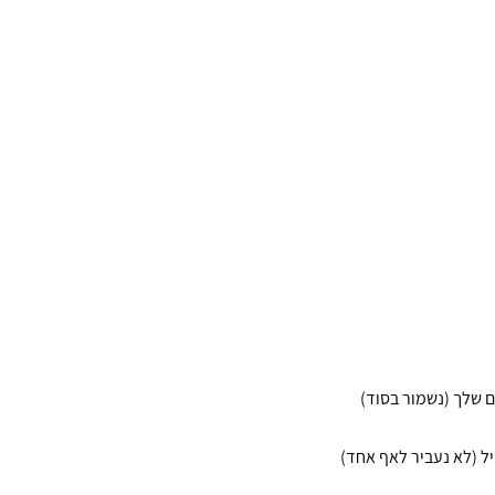
אנחנו זמינים גם כאן
bekesher.letipul@gmail.c
077-5215080
לקבל טיפים, כלים ורעיונות
מעניינים שיעזרו לך?