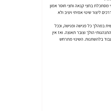
י מסתכלת בחצי קנאה וחצי חוסר אמון 
ים ליצור שינוי אמיתי ויציב ולא 
ת במהלך כל פגישה ופגישה, וככל 
נהגותי הולך וצובר תאוצה. ואז אין 
שקיע אנרגיה, To fake it till you make it, או לעבוד בלהשתנות. השינוי מתרחש 