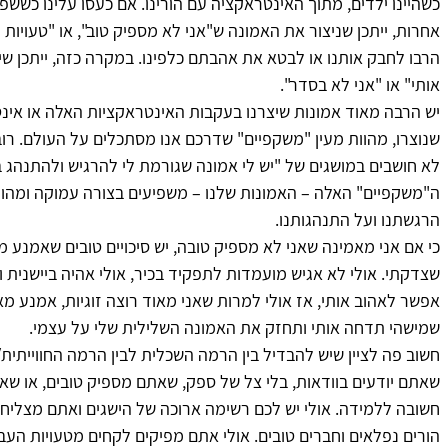
כשהיינו ילדים, מתוך האינטראקציה עם הורינו. אם כעסו עלינו כששפכ
אחרות, ייתכן שניצור את האמונה ש"אני לא מספיק טוב", או "טעויות וכ
הרבו לחבק אותנו או לבטא את אהבתם כלפינו. במקרה כזה, ייתכן שי
אותי" או "אני לא בסדר".
יש הרבה מאוד אמונות שיצרנו בעקבות האינטראקציות האלה או אינט
שנוצרו, מהוות מעין "משקפיים" שדרכם אנו מסתכלים על העולם. רוב
לא חושבים במושגים של "יש לי אמונה שגורמת לי להרגיש ולהתנהג ב
ה"משקפיים" האלה – האמונות שלנו – משפיעים בצורה עמוקה ומהות
הרגשתנו ועל התנהגותנו.
כי אם אני מאמינה שאני לא מספיק טובה, יש סיכויים טובים שאמנע מ
שצדקתי. אולי לא אגיש מועמדות לתפקיד בכיר, אולי אהיה ביישנית ו
אפשר לאהוב אותי, אז אולי למרות שאני מאוד רוצה זוגיות, אמנע מ
שמישהי תדחה אותי ותחזק את האמונה השלילית שלי על עצמי.
חשוב פה לציין שיש להבדיל בין הרמה השכלית לבין הרמה החווייתית/
שאתם יודעים בוודאות, בלי צל של ספק, שאתם מספיק טובים, או שא
חשובה ללמידה. אולי יש לכם רשימה ארוכה של הישגים ואתם מצליחים
הורים נפלאים וחברים טובים. אולי אתם מפיקים לקחים מטעויות הע