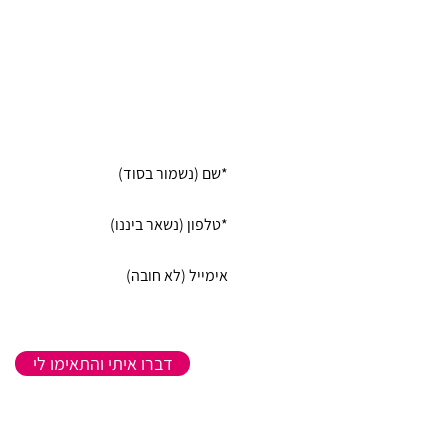
רוצה שנמצא לך את המטפלת
המטפל שהכי מומלצים עבו
שלחו לי רק פרסומים רלוונטיי
דברו איתי והתאימו לי
* שיחת ההתאמה וההמלצה בחינם ללא