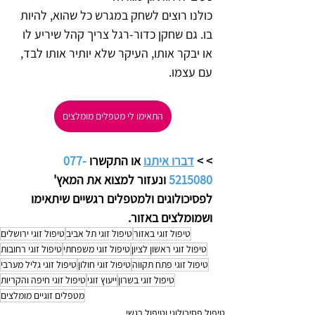
כולנו רוצים לשחק במגרש כל שהוא, להיות 
בו. גם שחקן כדור-רגל צריך קהל שיריע לו 
או יבקר אותו, העיקר שלא יותיר אותו לבד, 
עם עצמו.       
התאימו לי מטפלים מומלצים
>
> 
דברו איתנו
 או התקשרו 
077-
5215080
 ונעזור למצוא את המאץ' 
לפסיכולוגים ולמטפלים רגשיים שיתאימו 
ושמומלצים באזור.
טיפול זוגי באזור
טיפול זוגי תל אביב
טיפול זוגי ירושלים
טיפול זוגי ראשון לציון
טיפול זוגי משפחתי
טיפול זוגי רחובות
טיפול זוגי פתח תקווה
טיפול זוגי חולון
טיפול זוגי גליל מערבי
טיפול זוגי בשרון
ייעוץ זוגי
טיפול זוגי חיפה והקריות
מטפלים זוגיים מומלצים
טיפול פסיכולוגי וטיפול רגשי