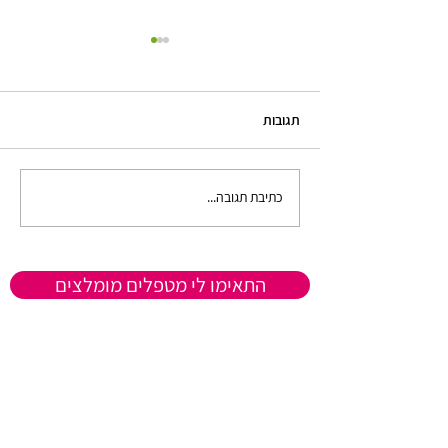
תגובות
כתיבת תגובה...
למה תקשורת בזוגיות ועם עצמי
היא המפתח לשיפור מערכות
יחסים? טיפול לשינוי דפוסי
תקשורת
התאימו לי מטפלים מומלצים