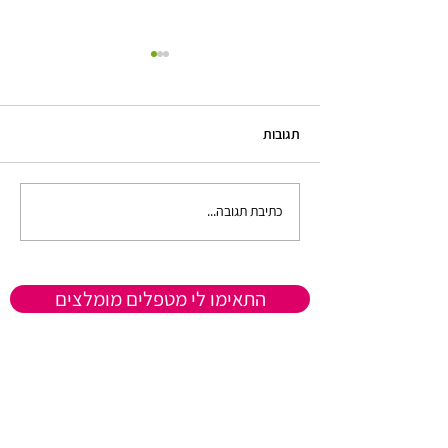
תגובות
כתיבת תגובה...
למה תקשורת בזוגיות ועם עצמי
היא המפתח לשיפור מערכות
יחסים? טיפול לשינוי דפוסי
תקשורת
התאימו לי מטפלים מומלצים