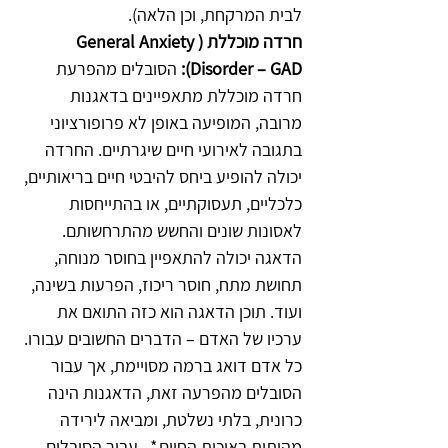
לבית המרקחת, וכן הלאה).
חרדה מוכללת (General Anxiety 
Disorder – GAD): 
הסובלים מהפרעת 
חרדה מוכללת מתאפיינים בדאגנות 
מרובה, המופיעה באופן לא פרופורציוני 
בתגובה לאירועי חיים שיגרתיים. החרדה 
יכולה להופיע ביחס להיבטי חיים בריאותיים, 
כלכליים, תעסוקתיים, או בהתייחסות 
לאסונות שונים והחשש מהתרחשותם. 
הדאגה יכולה להתאפיין בחוסר מנוחה, 
תחושת מתח, חוסר ריכוז, הפרעות בשינה, 
ועוד. תוכן הדאגה הוא כזה התואם את 
ערכיו של האדם – הדברים החשובים עבורו. 
כל אדם דואג ברמה מסויימת, אך עבור 
הסובלים מהפרעה זאת, הדאגנות הינה 
כרונית, בלתי נשלטת, ומביאה לירידה 
מהותית באיכות החיים.*   עבור הסובלים 