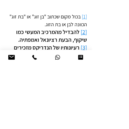
[1]
 בכול מקום שכתוב "בן זוג" או "בת זוג" 
הכוונה לבן או בת הזוג.
[2]
 להבדיל מהמרכיב המעשי כמו 
שיקוף, הבעת רציונאל ואמפתיה.
[3]
 רעיונותיו של הנדריקס מזכירים 
את אלו של דיקס (Dicks, 1967), אשר 
קדם לו.
[4]
 השמות של בני הזוג שונו.    
טיפול זוגי באזור
טיפול זוגי תל אביב
טיפול זוגי ירושלים
טיפול זוגי ראשון לציון
טיפול זוגי משפחתי
טיפול זוגי רחובות
טיפול זוגי פתח תקווה
טיפול זוגי חולון
טיפול זוגי גליל מערבי
טיפול זוגי בשרון
ייעוץ זוגי
טיפול זוגי חיפה והקריות
מטפלים זוגיים מומלצים
טיפול זוגי משפחתי