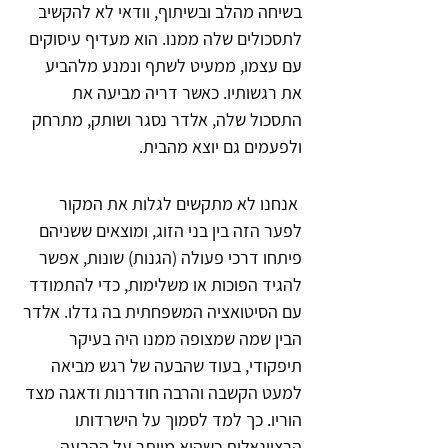
בשיחה מהלב ובשיתוף, וודאי לא להקשיב 
לתסכולים שלה ממנו. הוא מעדיף עיסוקים 
עם עצמו, ממעיט לשתף ונמנע מלהביע 
את רגשותיו. כאשר דריה מביעה את 
התסכול שלה, אלדר נסגר ושותק, מתרחק 
ולפעמים גם יוצא מהבית.      
 אנחנו לא מתקשים לגלות את המקור 
לפער הזה בין בני הזוג, ומוצאים ששניהם 
פיתחו דרכי פעולה (הגנות) שונות, אפשר 
להגיד הפוכות או משלימות, כדי להתמודד 
עם הסיטואציה המשפחתית בה גדלו. אלדר 
הבין שמה שמצופה ממנו היה בעיקר 
תיפקודי, בעוד שהבעה של רגש מביאה 
למעט הקשבה והרבה חודרנות ודאגה מצד 
הוריו. כך למד לסמוך על הישרדותו 
הרציונאלית כשהוא מוותר על ההבעה 