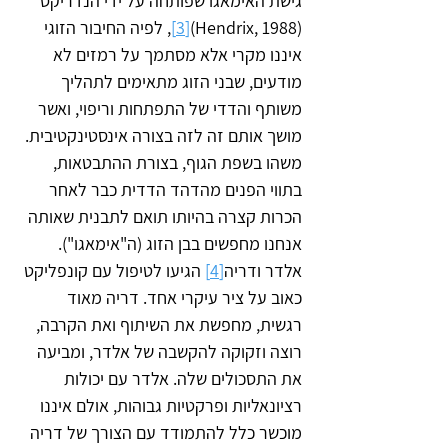
גישת האימאגו שפותחה על ידי הנדריקס 
‏(Hendrix, 1988)
[3]
, לפיה החיבור הזוגי 
איננו מקרי אלא מסתמך על רמזים לא 
מודעים, שבני הזוג מתאימים לתהליך 
משותף והדדי של התפתחות וריפוי, ואשר 
מושך אותם זה לזה בצורה אינסטינקטיבית. 
משהו בשפת הגוף, בצורת ההתבטאות, 
בתווי הפנים מהדהד הדדית כבר לאחר 
הכרות קצרה בהיותו תואם לתבנית שאותה 
אנחנו מחפשים בבן הזוג (ה"אימאגו").
אלדר ודריה
[4]
 הגיעו לטיפול עם קונפליקט 
כאוב על ציר עיקרי אחד. דריה מאוד 
רגשית, מחפשת את השיתוף ואת הקרבה, 
רוצה וזקוקה להקשבה של אלדר, ומביעה 
את התסכולים שלה. אלדר עם יכולות 
רציונאליות ופרקטיות גבוהות, אולם איננו 
מוכשר כלל להתמודד עם הצורך של דריה 