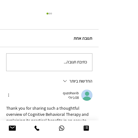
תגובה אחת
כתיבת תגובה...
חרדה בתקופת הקורונה
ואפקטיביות הטיפול ב- CBT
החדשות ביותר
quzohuvib
08 ביולי
Thank you for sharing such a thoughtful 
overview of Cognitive Behavioral Therapy and 
explaining its practical benefits in an easy-to-
understand way. The article does an excellent 
job of making an important mental health 