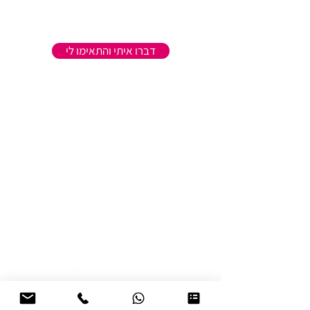
שלחו לי רק פרסומים רלוונטיים
דברו איתי והתאימו לי
* שיחת ההתאמה וההמלצה בחינם ללא התחייבות
ונשמרת בדיסקרטיות מלאה.
כל סוגי הטיפולים זמינים גם אונליין בזום.
*
אנחנו זמינים גם כאן
bekesher.letipul@gmail.com
077-5215080
רוצה לקבל טיפים, כלים ורעיונות