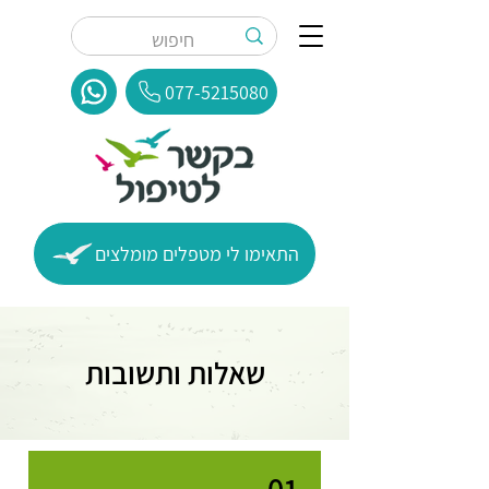
077-5215080
התאימו לי מטפלים מומלצים
שאלות ותשובות